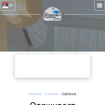
SR
Početna
–
O hotelu
–
Održivost