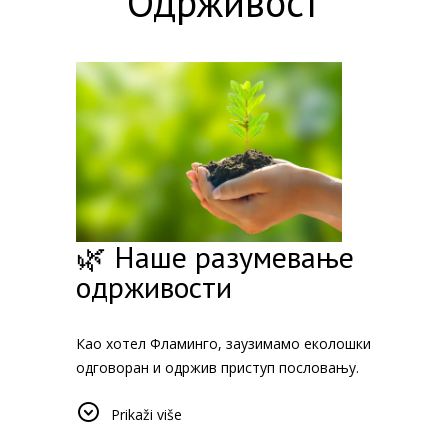
Одрживост
🌿 Наше разумевање
одрживости
Као хотел Фламинго, заузимамо еколошки
одговоран и одржив приступ пословању.
Преузимамо одговорност за питања као
Prikaži više
што су методе уштеде енергије и уштеде
воде, Управљање отпадом и подршка