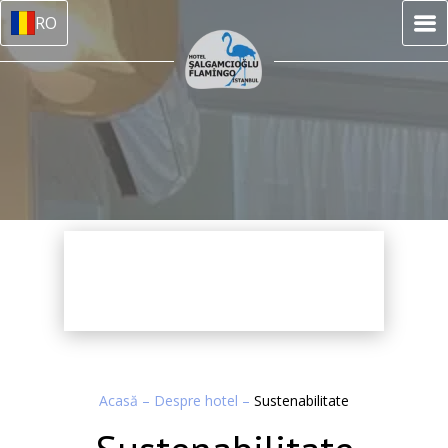
RO
Acasă
–
Despre hotel
–
Sustenabilitate