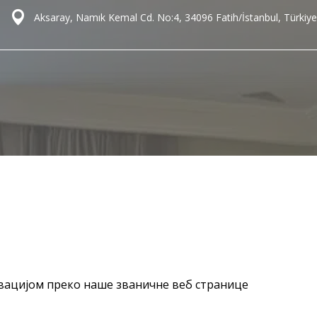
Aksaray, Namık Kemal Cd. No:4, 34096 Fatih/İstanbul, Türkiye
рвацијом преко наше званичне веб странице