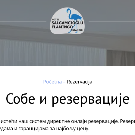
Početna
–
Rezervacija
Собе и резервације
ристећи наш систем директне онлајн резервације. Резе
ама и гаранцијама за најбољу цену.