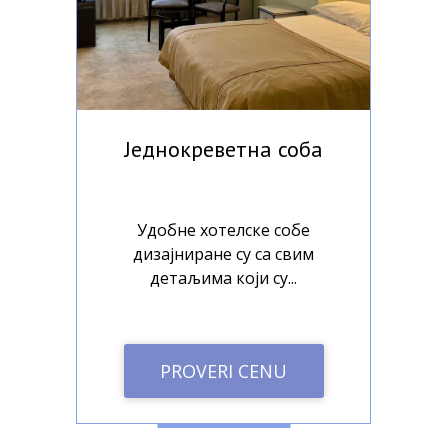
ом
Једнокреветна соба
Д
Удобне хотелске собе
дизајниране су са свим
детаљима који су...
PROVERI CENU