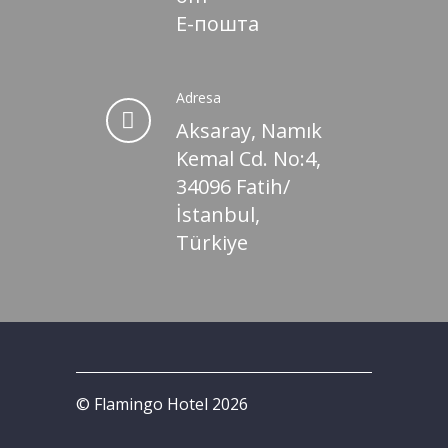
Е-пошта
Adresa
Aksaray, Namık
Kemal Cd. No:4,
34096 Fatih/
İstanbul,
Türkiye
© Flamingo Hotel 2026