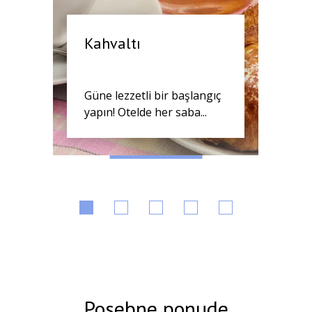
Kahvaltı
Güne lezzetli bir başlangıç
yapın! Otelde her saba...
Posebne ponude