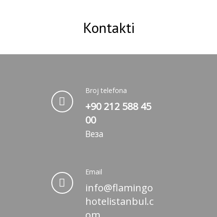
Oda Kahvaltı Paketi
Kontakti
Flamingo Hotel Aksaray’da güvenli
konaklama deneyiminizi kredi kartı
garantili rezervasyon planı ile hemen
garantiye alı...
Broj telefona
+90 212 588 45
REZERVACIJA
00
Веза
Email
info@flamingo
hotelistanbul.c
om