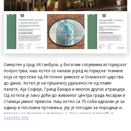
Смештен у срцу Истанбула, у богатим слојевима историјског
полуострва, наш хотел се налази усред историјске тканине
која се протеже од Источног римског и Османског царства
до данас. Хотел је на пјешачкој удаљености од плаве
палате, Аја Софије, Гранд базара и многих других атракција.
Од хотела је лако доћи до живахног центра града Аксараи и
станица јавног превоза. Наш хотел са 75 соба идеалан је за
одмор и пословна путовања, јер је погодан за породице и
погодан за пословна путовања. Наш хотел је посебно
Saznajte više
дизајниран тако да породице и парови могу безбедно да се
сместе, а формални венчани лист или одговарајућа важећа