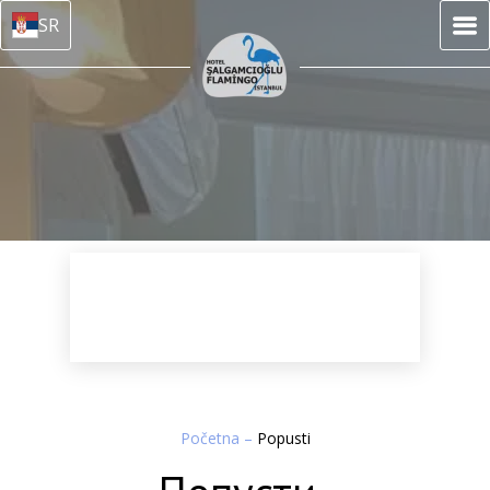
SR
Početna
–
Popusti