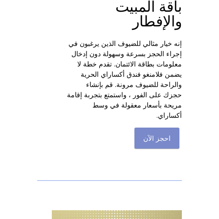
باقة المبيت
والإفطار
إنه خيار مثالي للضيوف الذين يرغبون في
إجراء الحجز بسرعة وسهولة دون إدخال
معلومات بطاقة الائتمان. تقدم خطة لا
يضمن فلامنغو فندق أكساراي الحرية
والراحة للضيوف مرونة. قم بإنشاء
حجزك على الفور ، واستمتع بتجربة إقامة
مريحة بأسعار معقولة في وسط
أكساراي.
احجز الآن