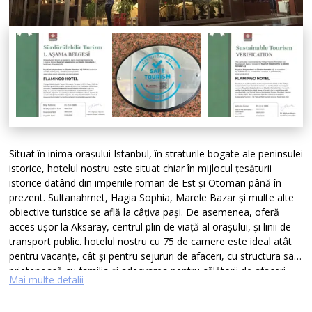
Situat în inima orașului Istanbul, în straturile bogate ale peninsulei
istorice, hotelul nostru este situat chiar în mijlocul țesăturii
istorice datând din imperiile roman de Est și Otoman până în
prezent. Sultanahmet, Hagia Sophia, Marele Bazar și multe alte
obiective turistice se află la câțiva pași. De asemenea, oferă
acces ușor la Aksaray, centrul plin de viață al orașului, și linii de
transport public. hotelul nostru cu 75 de camere este ideal atât
pentru vacanțe, cât și pentru sejururi de afaceri, cu structura sa
prietenoasă cu familia și adecvarea pentru călătorii de afaceri.
Mai multe detalii
Hotelul nostru este configurat special pentru ca familiile și
cuplurile să poată rămâne în siguranță, iar pentru sejururile de