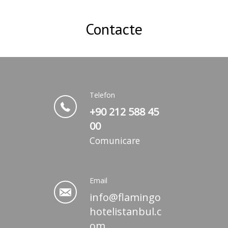
Oda Kahvaltı Paketi
Contacte
Flamingo Hotel Aksaray’da güvenli
konaklama deneyiminizi kredi kartı
garantili rezervasyon planı ile hemen
garantiye alı...
Telefon
+90 212 588 45
REZERVAȚI
00
Comunicare
Email
info@flamingo
hotelistanbul.c
om