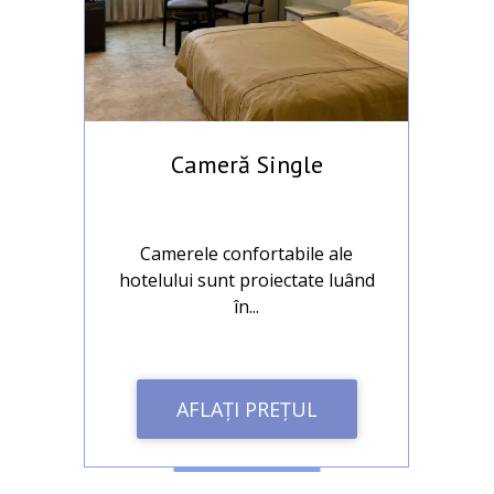
Cameră Single
Camerele confortabile ale
nd
hotelului sunt proiectate luând
ho
în...
AFLAȚI PREȚUL