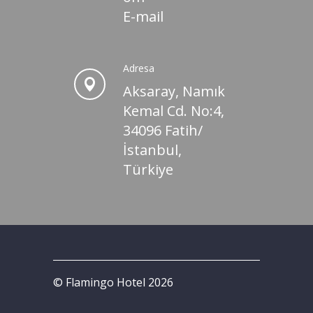
E-mail
Adresa
Aksaray, Namık
Kemal Cd. No:4,
34096 Fatih/
İstanbul,
Türkiye
© Flamingo Hotel 2026